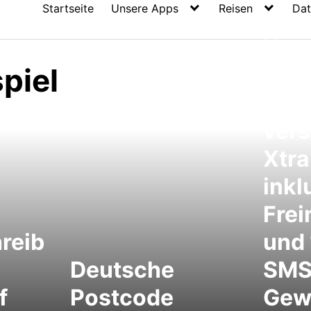
Startseite
Unsere Apps
Reisen
Dat
Xtra
piel
kost
Tel
ver
Xtra
inkl
Frei
reib
und 
Deutsche
SMS 
f
Postcode
Gew