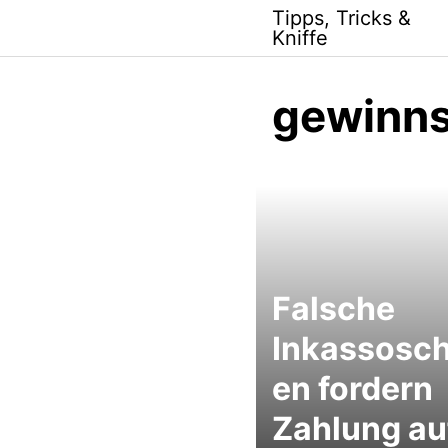
Skip
Tipps, Tricks &
to
Kniffe
content
gewinns
Falsche
Inkassosch
en fordern
Zahlung au