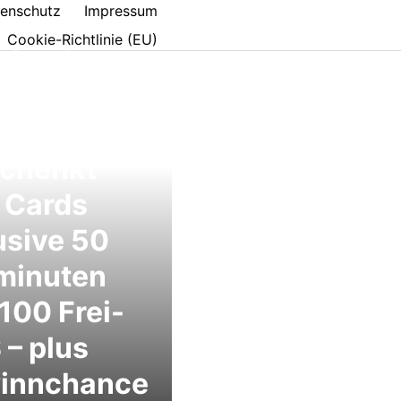
enschutz
Impressum
Cookie-Richtlinie (EU)
 Card
enlos:
ekom
schenkt
 Cards
usive 50
minuten
100 Frei-
– plus
innchance