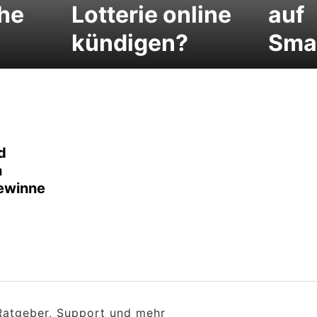
he
Lotterie online
auf
kündigen?
Sma
d
n
ewinne
 Ratgeber, Support und mehr