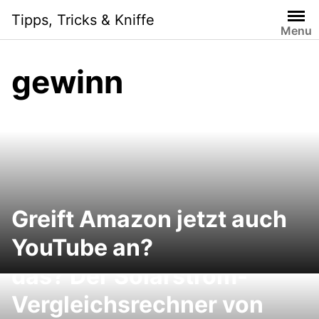
Skip
Tipps, Tricks & Kniffe
to
Menu
content
gewinn
Greift Amazon jetzt auch
Solarstrom-Anlage für
YouTube an?
mein Dach, lohnt sich
das? Der Solarstrom-
Vergleichsrechner von