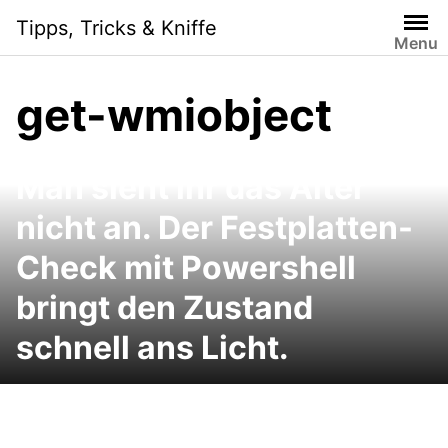
Skip
Tipps, Tricks & Kniffe
to
Menu
content
get-wmiobject
Man sieht ihr das Alter
nicht an. Der Festplatten-
Check mit Powershell
bringt den Zustand
schnell ans Licht.