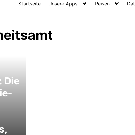
Startseite
Unsere Apps
Reisen
Dat
eitsamt
: Die
ie-
s,