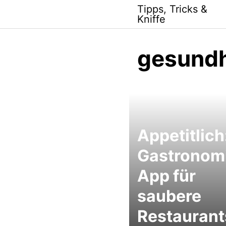
Skip
Tipps, Tricks &
to
Kniffe
content
gesundh
Appetitlich
Gastronom
App für
saubere
Restaurant