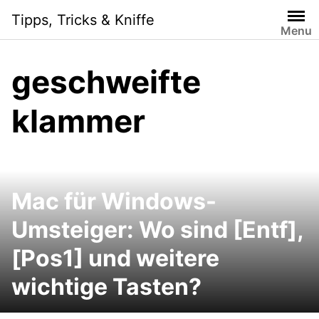
Skip
Tipps, Tricks & Kniffe
to
Menu
content
geschweifte
klammer
Mac für Windows-
Umsteiger: Wo sind [Entf],
[Pos1] und weitere
wichtige Tasten?