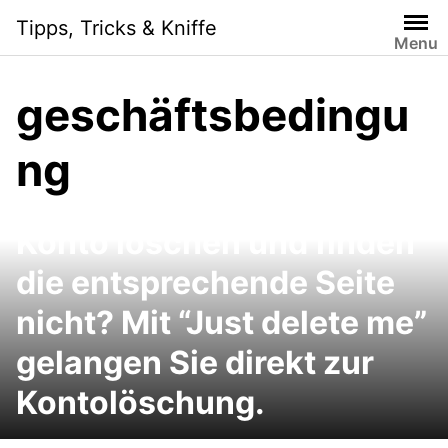
Skip
Tipps, Tricks & Kniffe
to
Menu
content
geschäftsbedingu
ng
Sie möchten ein Online-
Konto löschen und finden
die entsprechende Seite
nicht? Mit “Just delete me”
gelangen Sie direkt zur
Kontolöschung.