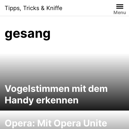
Skip
Tipps, Tricks & Kniffe
to
Menu
content
gesang
Vogelstimmen mit dem
Handy erkennen
Opera: Mit Opera Unite