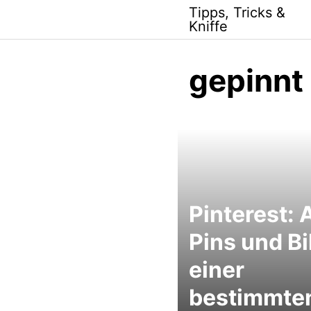
Skip
Tipps, Tricks &
to
Kniffe
content
gepinnt
Pinterest: A
Pins und Bi
einer
bestimmte