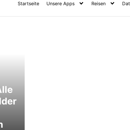
Startseite
Unsere Apps
Reisen
Dat
lle
lder
n