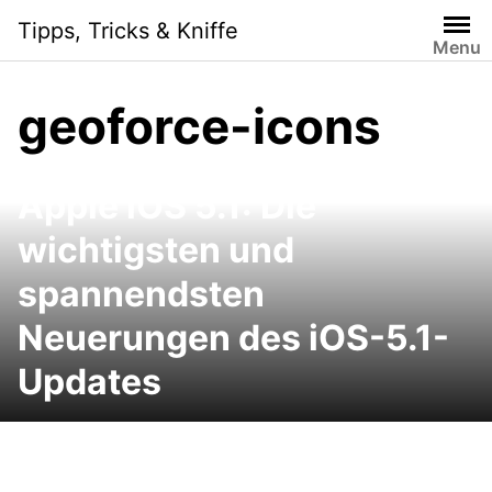
Skip
Tipps, Tricks & Kniffe
to
Menu
content
geoforce-icons
Apple iOS 5.1: Die
wichtigsten und
spannendsten
Neuerungen des iOS-5.1-
Updates