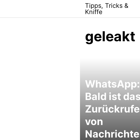
Skip
Tipps, Tricks &
to
Kniffe
content
geleakt
WhatsApp:
Bald ist da
Zurückruf
von
Nachricht