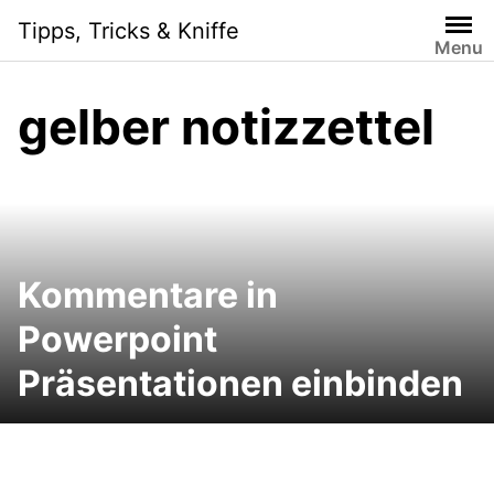
Skip
Tipps, Tricks & Kniffe
to
Menu
content
gelber notizzettel
Kommentare in
Powerpoint
Präsentationen einbinden