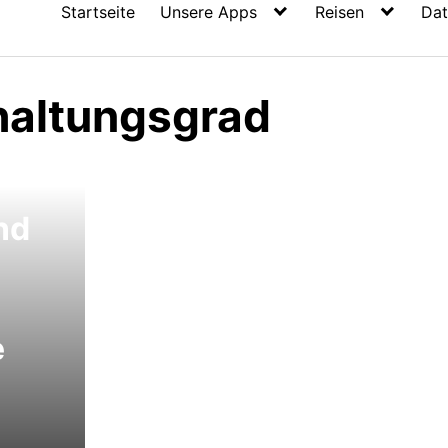
Startseite
Unsere Apps
Reisen
Dat
altungsgrad
che
nd
e