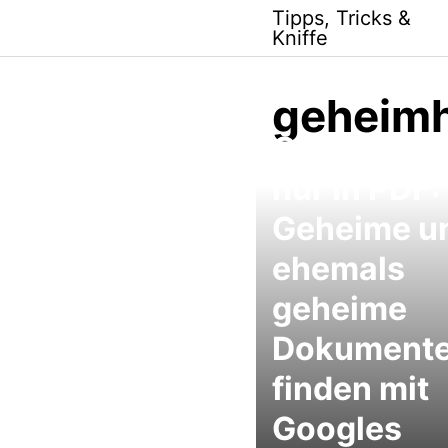
Skip
Tipps, Tricks &
to
Kniffe
content
geheimh
Google-Su
nur in PDF:
Geheime u
ehemals
geheime
Dokument
finden mit
Googles