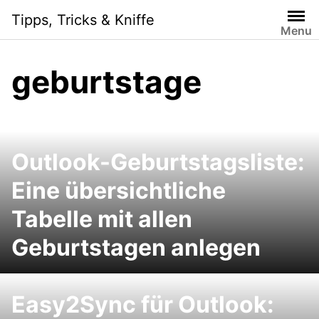
Skip
Tipps, Tricks & Kniffe
to
Menu
content
geburtstage
Outlook-Geburtstagsliste:
Eine übersichtliche
Tabelle mit allen
Geburtstagen anlegen
Easy2Sync für Outlook: