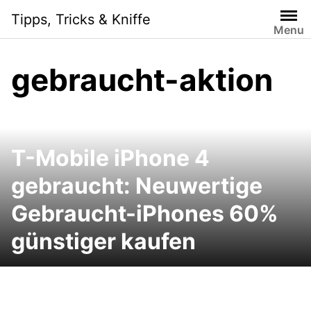
Skip
Tipps, Tricks & Kniffe
to
Menu
content
gebraucht-aktion
T-Mobile iPhone 4
gebraucht: Neuwertige
Gebraucht-iPhones 60%
günstiger kaufen