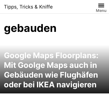
Skip
Tipps, Tricks & Kniffe
to
Menu
content
gebauden
Google Maps Floorplans:
Mit Goolge Maps auch in
Gebäuden wie Flughäfen
oder bei IKEA navigieren