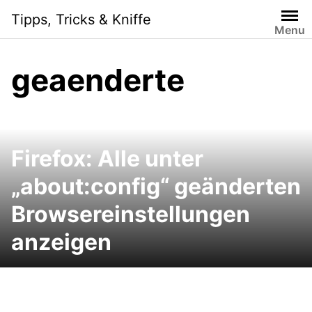
Skip
Tipps, Tricks & Kniffe
to
Menu
content
geaenderte
Firefox: Alle unter
„about:config“ geänderten
Browsereinstellungen
anzeigen