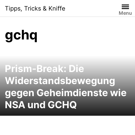
Skip
Tipps, Tricks & Kniffe
to
Menu
content
gchq
Prism-Break: Die
Widerstandsbewegung
gegen Geheimdienste wie
NSA und GCHQ