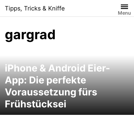
Skip
Tipps, Tricks & Kniffe
to
Menu
content
gargrad
iPhone & Android Eier-
App: Die perfekte
Voraussetzung fürs
Frühstücksei