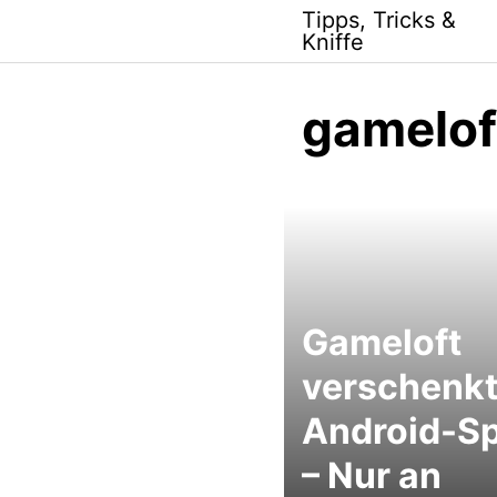
Skip
Tipps, Tricks &
to
Kniffe
content
gamelof
Gameloft
verschenk
Android-Sp
– Nur an