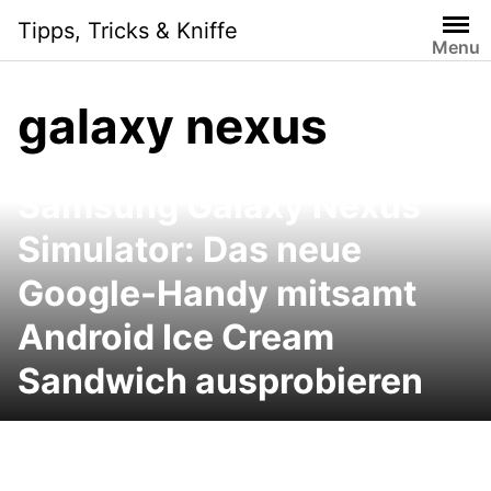
Skip
Tipps, Tricks & Kniffe
to
Menu
content
galaxy nexus
Samsung Galaxy Nexus
Simulator: Das neue
Google-Handy mitsamt
Android Ice Cream
Sandwich ausprobieren