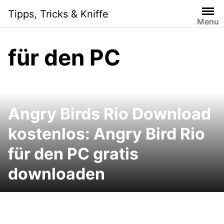
Skip
Tipps, Tricks & Kniffe
to
Menu
content
für den PC
Angry Birds Rio Download
kostenlos: Angry Bird Rio
für den PC gratis
downloaden