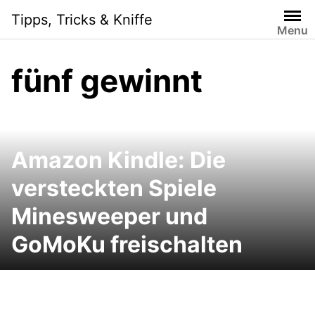
Skip
Tipps, Tricks & Kniffe
to
Menu
content
fünf gewinnt
Amazon Kindle: Die
versteckten Spiele
Minesweeper und
GoMoKu freischalten