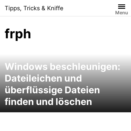
Skip
Tipps, Tricks & Kniffe
to
Menu
content
frph
Windows beschleunigen:
Dateileichen und
überflüssige Dateien
finden und löschen