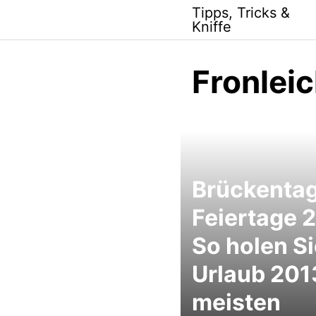
Skip
Tipps, Tricks &
to
Kniffe
content
Fronlei
Brückenta
Feiertage 
So holen Si
Urlaub 201
meisten