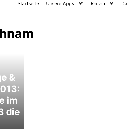
Startseite
Unsere Apps
Reisen
Dat
chnam
ge &
2013:
e im
3 die