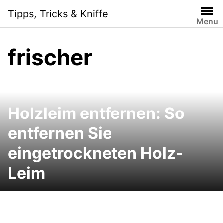
Skip
Tipps, Tricks & Kniffe
to
Menu
content
frischer
Holzleim entfernen: So
entfernen Sie
eingetrockneten Holz-
Leim