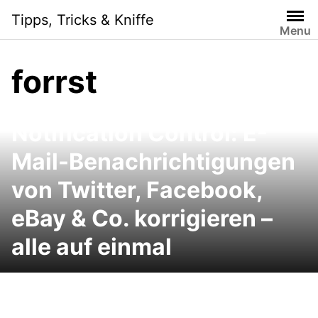
Skip
Tipps, Tricks & Kniffe
to
Menu
content
forrst
Notification Control: E-
Mail-Benachrichtigungen
von Twitter, Facebook,
eBay & Co. korrigieren –
alle auf einmal