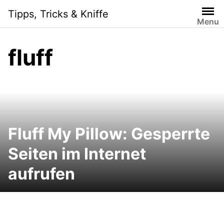
Skip
Tipps, Tricks & Kniffe
to
Menu
content
fluff
Fluff My Pillow: Gesperrte
Seiten im Internet
aufrufen