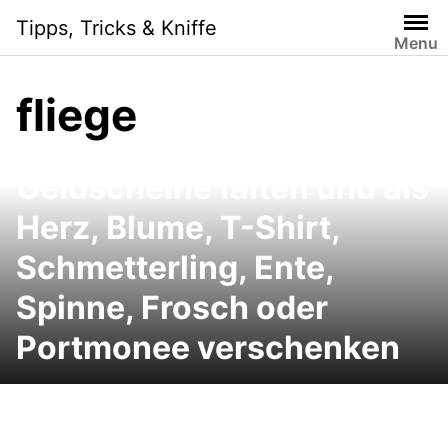
Skip
Tipps, Tricks & Kniffe
to
Menu
content
fliege
3D-Geldgeschenke:
Geldscheine falten und als
Herz, Blume, T-Shirt,
Schmetterling, Ente,
Spinne, Frosch oder
Portmonee verschenken