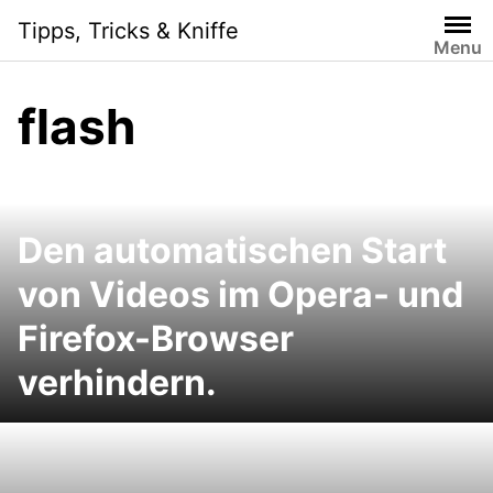
Skip
Tipps, Tricks & Kniffe
to
Menu
content
flash
Den automatischen Start
von Videos im Opera- und
Firefox-Browser
verhindern.