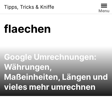
Skip
Tipps, Tricks & Kniffe
to
Menu
content
flaechen
Google Umrechnungen:
Währungen,
Maßeinheiten, Längen und
vieles mehr umrechnen