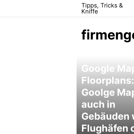
Skip
Tipps, Tricks &
to
Kniffe
content
firmeng
Google Ma
Floorplans:
Goolge Ma
auch in
Gebäuden 
Flughäfen 