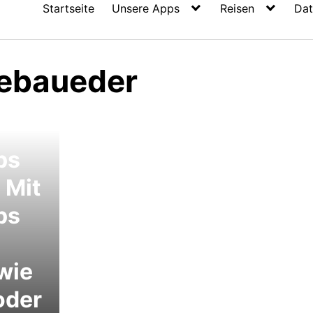
Startseite
Unsere Apps
Reisen
Dat
ebaueder
ps
 Mit
ps
wie
oder