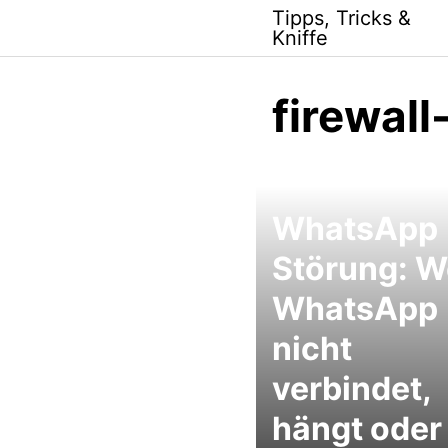
Skip
Tipps, Tricks &
to
Kniffe
content
firewal
WhatsApp
Störung: 
WhatsApp
nicht
verbindet,
hängt oder