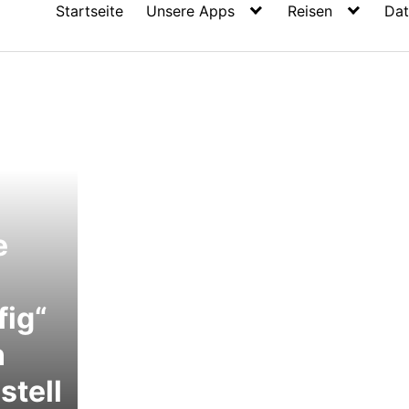
Startseite
Unsere Apps
Reisen
Dat
3
e
fig“
n
stell