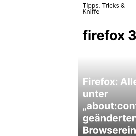
Skip
Tipps, Tricks &
to
Kniffe
content
firefox 
Firefox: All
unter
„about:con
geänderte
Browserein