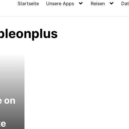
Startseite
Unsere Apps
Reisen
Dat
pleonplus
e on
te