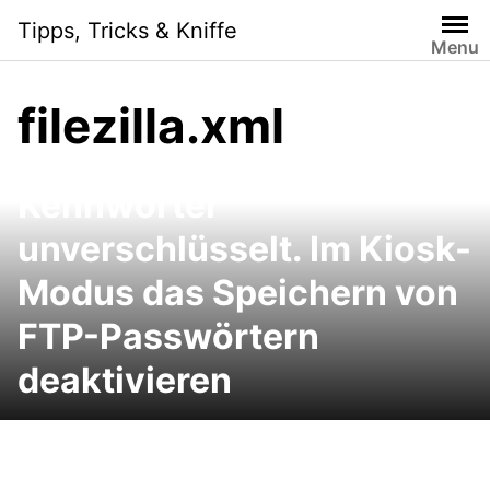
Skip
Tipps, Tricks & Kniffe
to
Menu
content
filezilla.xml
FileZilla speichert
Kennwörter
unverschlüsselt. Im Kiosk-
Modus das Speichern von
FTP-Passwörtern
deaktivieren