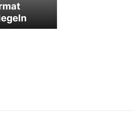
rmat
iegeln