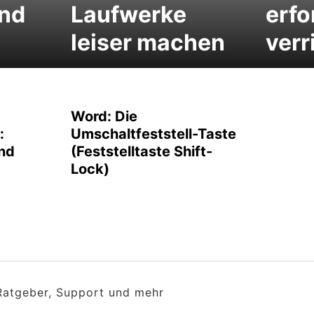
nd
Laufwerke
erfo
leiser machen
verr
Word: Die
:
Umschaltfeststell-Taste
und
(Feststelltaste Shift-
Lock)
 Ratgeber, Support und mehr