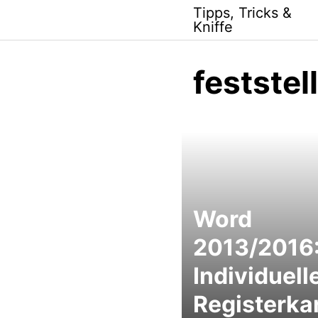
Skip
Tipps, Tricks &
to
Kniffe
content
feststel
Word
2013/2016
Individuell
Registerka