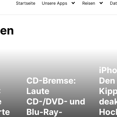
Startseite
Unsere Apps
Reisen
Dat
len
iPho
CD-Bremse:
Den
:
Laute
Kip
e
CD-/DVD- und
deak
rte
Blu-Ray-
Hoc