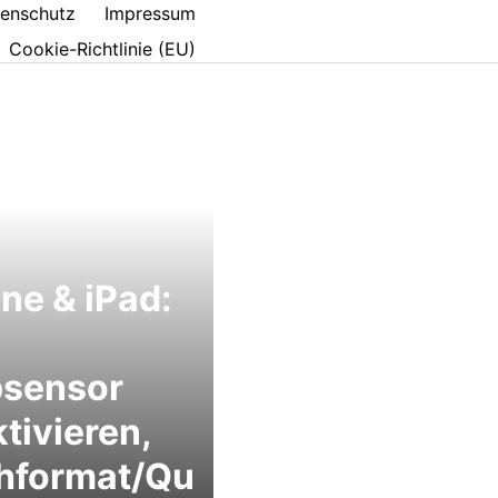
enschutz
Impressum
Cookie-Richtlinie (EU)
ne & iPad:
psensor
tivieren,
hformat/Qu