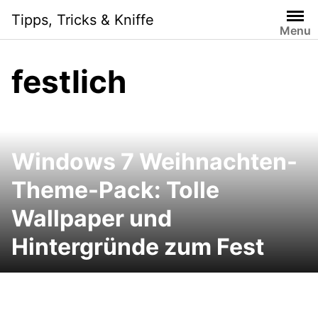
Skip
Tipps, Tricks & Kniffe
to
Menu
content
festlich
Windows 7 Weihnachten-
Theme-Pack: Tolle
Wallpaper und
Hintergründe zum Fest