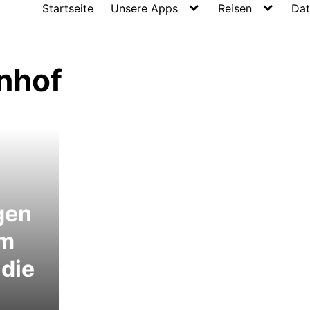
Startseite
Unsere Apps
Reisen
Dat
nhof
gen
em
 die