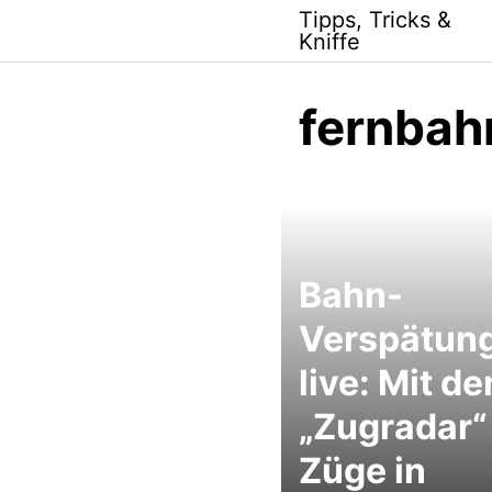
Skip
Tipps, Tricks &
to
Kniffe
content
fernbah
Bahn-
Verspätun
live: Mit d
„Zugradar“
Züge in