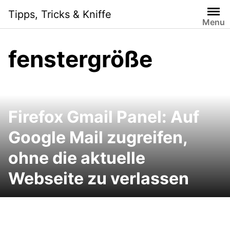
Skip
Tipps, Tricks & Kniffe
to
Menu
content
fenstergröße
Firefox Gmail Panel: Auf
Google Mail zugreifen,
ohne die aktuelle
Webseite zu verlassen