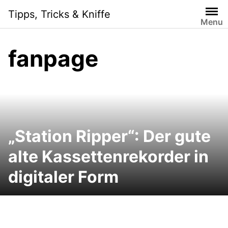
Skip
Tipps, Tricks & Kniffe
to
Menu
content
fanpage
„Station Ripper“: Der gute
alte Kassettenrekorder in
digitaler Form