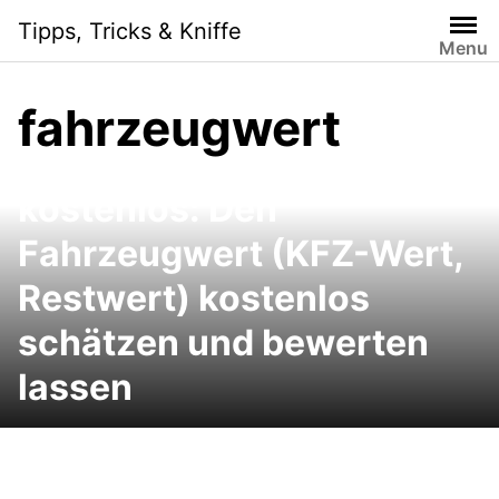
Skip
Tipps, Tricks & Kniffe
to
Menu
content
fahrzeugwert
Schwacke Wertermittlung
kostenlos: Den
Fahrzeugwert (KFZ-Wert,
Restwert) kostenlos
schätzen und bewerten
lassen