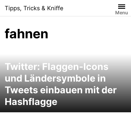
Skip
Tipps, Tricks & Kniffe
to
Menu
content
fahnen
Twitter: Flaggen-Icons
und Ländersymbole in
Tweets einbauen mit der
Hashflagge