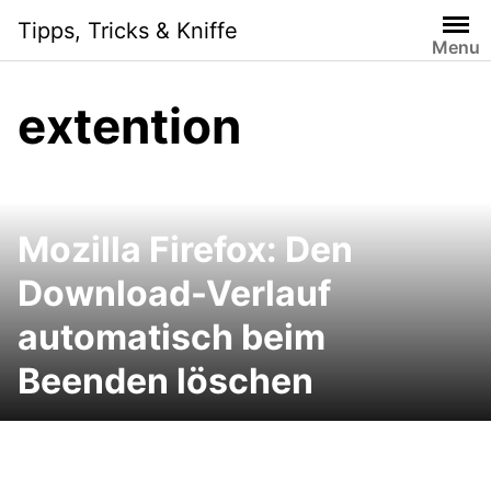
Skip
Tipps, Tricks & Kniffe
to
Menu
content
extention
Mozilla Firefox: Den
Download-Verlauf
automatisch beim
Beenden löschen