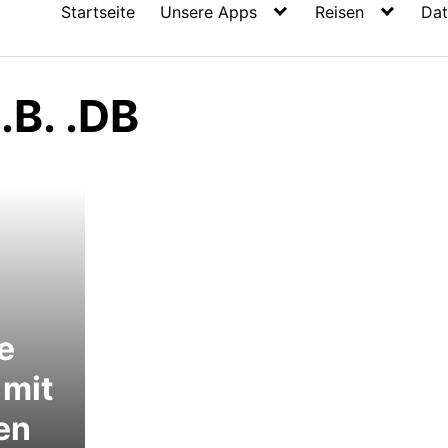
Startseite
Unsere Apps
Reisen
Dat
.B. .DB
e
 mit
en