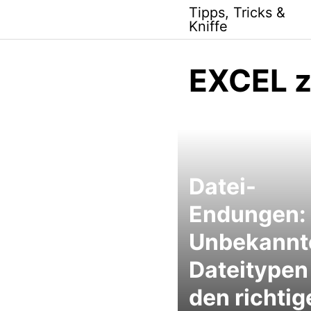
Skip
Tipps, Tricks &
to
Kniffe
content
EXCEL z
Datei-
Endungen:
Unbekannt
Dateitypen
den richtig