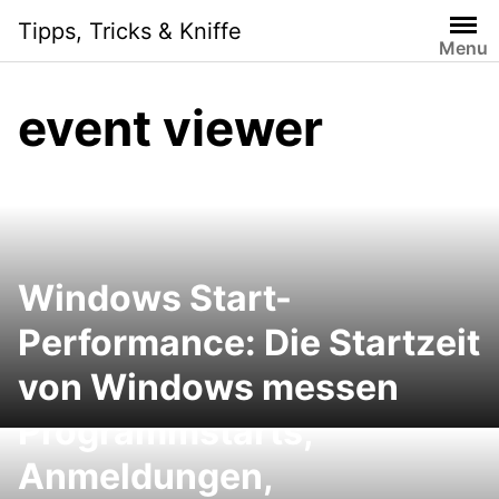
Skip
Tipps, Tricks & Kniffe
to
Menu
content
event viewer
Windows Start-
Windows-
Performance: Die Startzeit
Problemanalyse: In der
von Windows messen
Ereignisanzeige
Programmstarts,
Anmeldungen,