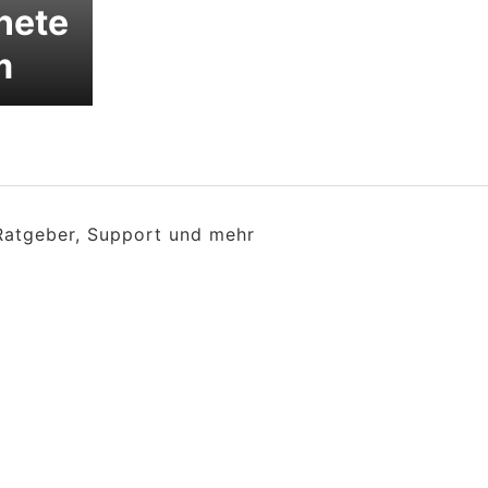
nete
m
 Ratgeber, Support und mehr