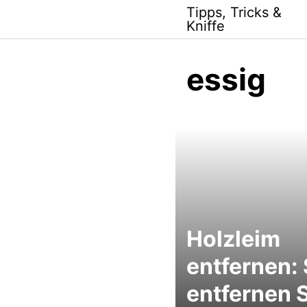
Skip
Tipps, Tricks &
to
Kniffe
content
essig
Holzleim
entfernen:
entfernen 