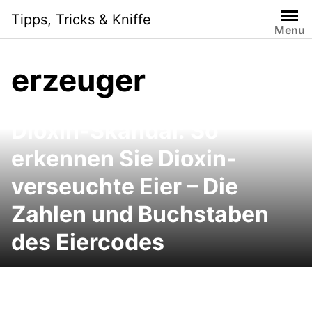
Skip
Tipps, Tricks & Kniffe
to
Menu
content
erzeuger
Dioxin-Skandal: So
erkennen Sie Dioxin-
verseuchte Eier – Die
Zahlen und Buchstaben
des Eiercodes