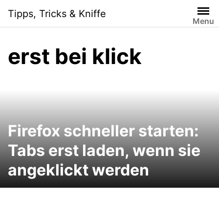
Skip
Tipps, Tricks & Kniffe
to
Menu
content
erst bei klick
Firefox schneller starten:
Tabs erst laden, wenn sie
angeklickt werden