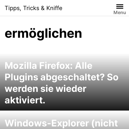
Skip
Tipps, Tricks & Kniffe
to
Menu
content
ermöglichen
Mozilla Firefox: Alle
Plugins abgeschaltet? So
werden sie wieder
aktiviert.
Windows-Explorer (nicht