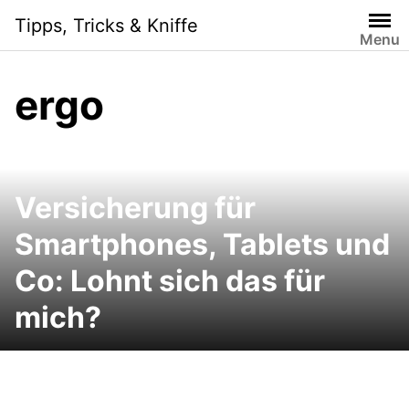
Skip
Tipps, Tricks & Kniffe
to
Menu
content
ergo
Versicherung für
Smartphones, Tablets und
Co: Lohnt sich das für
mich?